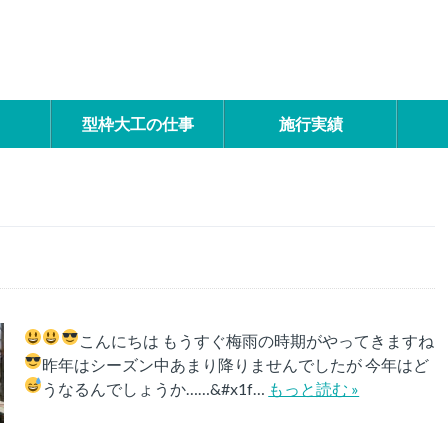
型枠大工の仕事
施行実績
こんにちは
もうすぐ梅雨の時期がやってきますね
昨年はシーズン中あまり降りませんでしたが 今年はど
うなるんでしょうか……
&#x1f…
もっと読む »