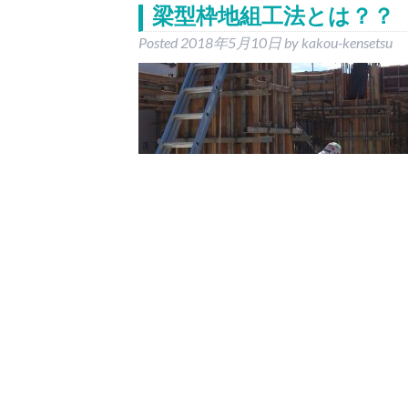
梁型枠地組工法とは？？
Posted
2018年5月10日
by
kakou-kensetsu